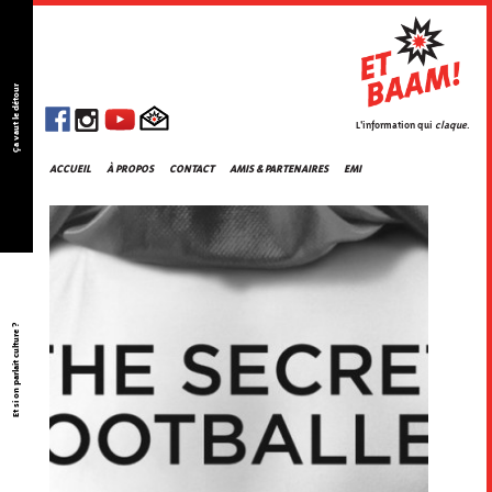
Ça vaut le détour
L'information qui
claque
.
ACCUEIL
À PROPOS
CONTACT
AMIS & PARTENAIRES
EMI
Et si on parlait culture ?