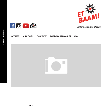
L'information qui
claque
.
Ça vaut le détour
ACCUEIL
À PROPOS
CONTACT
AMIS & PARTENAIRES
EMI