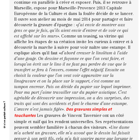
continue en parallèle à créer et exposer. Puis, il se retrouve à
Marseille, expose pour Marseille-Provence 2013 Capitale
Européenne de la Culture et dans la foulée décide de se lancer.
Il ouvre son atelier au mois de mai 2014 pour partager et faire
découvrir la gravure d’épargne : «
j’ai envie de montrer aux
gens ce que je fais, qu’ils aient envie d’entrer et de voir ce qui
est affiché sur les murs».
Comme un teasing, sa vitrine qui
affiche les étapes de sa création invite les curieux à entrer et à
découvrir la marche à suivre pour voir naître une estampe. Il
explique alors qu'il faut «
d’abord creuser le linoléum à l’aide
d’une gouge. On dessine et façonne ce que l’on veut faire, et
lorsqu’on écrit sur le lino il ne faut pas perdre de vue que le
transfert se fera à l’envers, comme l’effet négatif. Ensuite on
choisit la couleur que l’on veut voir apparaitre sur la
linogravure et on la place sur le support, c’est comme un
tampon encreur. Puis on décide du papier sur lequel imprimer.
Pour ma part j’aime travailler sur du papier asiatique. C’est
agréable de découvrir une impression, on a des surprises, des
traits qui sont des accidents et font le charme d’une estampe.
Et si on parlait culture ?
L’œuvre n’est jamais figée»
.
Des gravures simples et
Les gravures de Vincent Tavernier ont un côté
touchantes
simple et naïf qui les rendent universelles. Ses représentations
peuvent sembler familière à chacun des visiteurs. «
Une dame
m’a acheté un gravure, elle m’a avoué que le dessin lui faisait
penser à son petit fils, cela m’a fait sourire parce que lorsque je