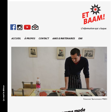
L'information qui
claque
.
ACCUEIL
À PROPOS
CONTACT
AMIS & PARTENAIRES
EMI
Ça vaut le détour
Vincent Tarvernier ©MD