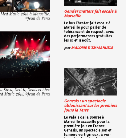
Gender matters fait escale à
 Med Music 2015 à Marseille.
Marseille
©Jean de Pena
Le bus Theater fait escale à
Marseille pour parler de
tolérance et de respect, avec
des performances gratuites
les 10 et 11 août.
par
MALORIE D'EMMANUELE
a Silva, Deli K, Denis et Alex
ed Music 2015. ©Jean de Pena
Genesis : un spectacle
éblouissant sur les premiers
jours la Terre
Le Palais de la Bourse à
Marseille accueille pour la
première fois en France,
Genesis, un spectacle son et
lumière vertigineux, à voir