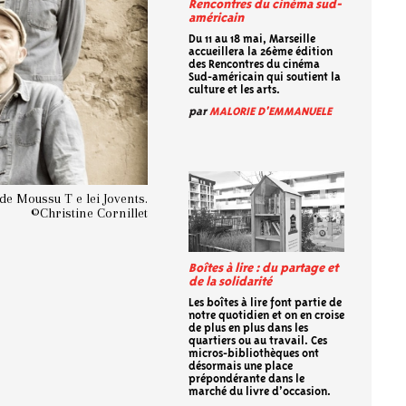
Rencontres du cinéma sud-
américain
Du 11 au 18 mai, Marseille
accueillera la 26ème édition
des Rencontres du cinéma
Sud-américain qui soutient la
culture et les arts.
par
MALORIE D'EMMANUELE
de Moussu T e lei Jovents.
©Christine Cornillet
Boîtes à lire : du partage et
de la solidarité
Les boîtes à lire font partie de
notre quotidien et on en croise
de plus en plus dans les
quartiers ou au travail. Ces
micros-bibliothèques ont
désormais une place
prépondérante dans le
marché du livre d’occasion.