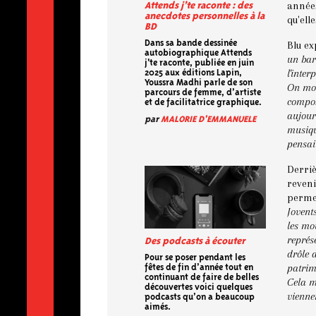
années
Attends j’te raconte : des
anecdotes personnelles à la
qu'ell
BD
Blu ex
Dans sa bande dessinée
autobiographique Attends
un bar
j'te raconte, publiée en juin
l'inter
2025 aux éditions Lapin,
Youssra Madhi parle de son
On mon
parcours de femme, d’artiste
compos
et de facilitatrice graphique.
aujour
par
MALORIE D'EMMANUELE
musiqu
pensait
Derriè
reveni
permet
Jovent
les mo
représ
Des podcasts à écouter
drôle 
Pour se poser pendant les
patrim
fêtes de fin d’année tout en
continuant de faire de belles
Cela m
découvertes voici quelques
vienne
podcasts qu’on a beaucoup
aimés.