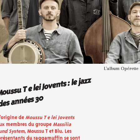
L'album Opérette 
oussu T e lei Jovents : le jazz
des années 30
l’origine de
Moussu T e lei Jovents
ux membres du groupe
Massilia
und System
, Moussu T et Blu. Les
présentants du raggamuffin se sont