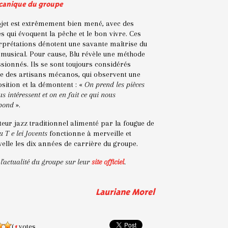
canique du groupe
jet est extrêmement bien mené, avec des
s qui évoquent la pêche et le bon vivre. Ces
rprétations dénotent une savante maîtrise du
musical. Pour cause, Blu révèle une méthode
sionnés. Ils se sont toujours considérés
 des artisans mécanos, qui observent une
ition et la démontent : «
On
prend les pièces
s intéressent et on en fait ce qui nous
spond
».
eur jazz traditionnel alimenté par la fougue de
 T e lei Jovents
fonctionne à merveille et
elle les dix années de carrière du groupe.
 l'actualité du groupe sur leur
site officiel
.
Lauriane Morel
(
votes,
1