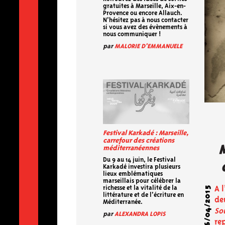
gratuites à Marseille, Aix-en-
Provence ou encore Allauch.
N’hésitez pas à nous contacter
si vous avez des évènements à
nous communiquer !
par
MALORIE D'EMMANUELE
M
Festival Karkadé : Marseille,
carrefour des créations
méditerranéennes
Du 9 au 14 juin, le Festival
Karkadé investira plusieurs
lieux emblématiques
marseillais pour célébrer la
06/04/2015
richesse et la vitalité de la
A 
littérature et de l’écriture en
de
Méditerranée.
So
par
ALEXANDRA LOPIS
re