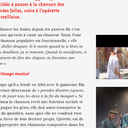
cidés à passer à la chanson des
ées folles, voire à l’opérette
rseillaise.
danser les foules depuis les années 80, c'est
ose qui tient à cœur au chanteur Tatou. Pour
a chanson populaire est fonctionnelle,
« elle
 d'aller draguer. Si le matin quand tu te lèves tu
as bouillant, ça te remonte. Quand tu manifestes, si
 marre de dire des slogans, tu t'inventes une
on
».
tissage musical
upe qu'il a fondé en 2004 avec le guitariste Blu
permet désormais de «
prendre d'autres espaces,
re de jouer tous les deux à la fin du banquet
». Si
atou la chanson revêt une fonction sociale et
agne les gens, elle doit aussi transpirer la
é du quotidien, sans quoi elle ne voudrait rien
La force de leur dernier projet,
Opérette
, est de
approprier des chansons composées dans les