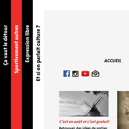
Ça vaut le détour
Sportivement autres
Expression libre
Et si on parlait culture ?
ACCUEIL
C’est en août et c’est gratuit
Retrouvez des idées de sorties