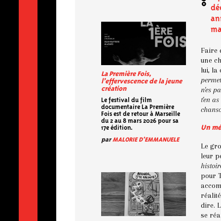
dé
ann
ma
Faire 
une ch
lui, l
La Première Fois,
permet
l’effervescence de la jeune
n'es p
création
t'en as
Le festival du film
documentaire La Première
chans
Fois est de retour à Marseille
du 2 au 8 mars 2026 pour sa
Un mé
17e édition.
par
MALORIE D'EMMANUELE
Le gro
leur 
histoi
pour T
accomp
réalit
dire. 
se ré