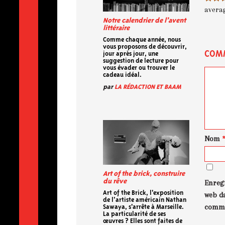
avera
Notre calendrier de l’avent
littéraire
Comme chaque année, nous
vous proposons de découvrir,
COM
jour après jour, une
suggestion de lecture pour
vous évader ou trouver le
cadeau idéal.
par
LA RÉDACTION ET BAAM
Nom
Art of the brick, construire
du rêve
Enreg
Art of the Brick, l'exposition
web d
de l’artiste américain Nathan
comme
Sawaya, s'arrête à Marseille.
La particularité de ses
œuvres ? Elles sont faites de