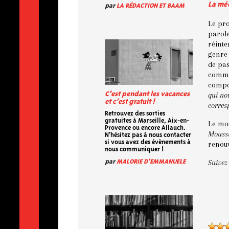
La mé
par
LA RÉDACTION ET BAAM
Le pro
parole
réinte
genre 
de pas
comme
compos
qui nou
C’est pendant les vacances
et c’est gratuit !
corre
Retrouvez des sorties
gratuites à Marseille, Aix-en-
Le mot
Provence ou encore Allauch.
Moussu
N'hésitez pas à nous contacter
si vous avez des évènements à
renouv
nous communiquer !
Suivez
par
MALORIE D'EMMANUELE