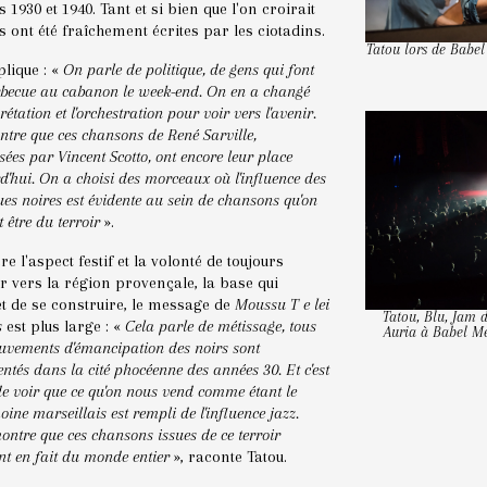
 1930 et 1940. Tant et si bien que l'on croirait
es ont été fraîchement écrites par les ciotadins.
Tatou lors de Babel
plique : «
On parle de politique, de gens qui font
becue au cabanon le week-end. On en a changé
prétation et l'orchestration pour voir vers l'avenir.
tre que ces chansons de René Sarville,
ées par Vincent Scotto, ont encore leur place
d'hui. On a choisi des morceaux où l'influence des
es noires est évidente au sein de chansons qu'on
 être du terroir
».
re l'aspect festif et la volonté de toujours
r vers la région provençale, la base qui
 de se construire, le message de
Moussu T e lei
Tatou, Blu, Jam d
s
est plus large : «
Cela parle de métissage, tous
Auria à Babel M
uvements d'émancipation des noirs sont
entés dans la cité phocéenne des années 30. Et c'est
de voir que ce qu'on nous vend comme étant le
oine marseillais est rempli de l'influence jazz.
ontre que ces chansons issues de ce terroir
nt en fait du monde entier
», raconte Tatou.