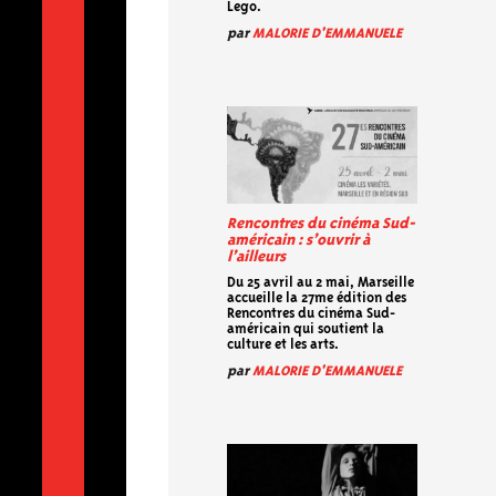
Lego.
par
MALORIE D'EMMANUELE
Rencontres du cinéma Sud-
américain : s’ouvrir à
l’ailleurs
Du 25 avril au 2 mai, Marseille
accueille la 27me édition des
Rencontres du cinéma Sud-
américain qui soutient la
culture et les arts.
par
MALORIE D'EMMANUELE