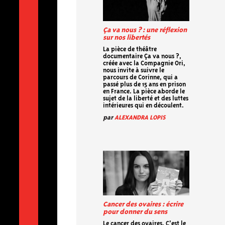
Ça va nous ? : une réflexion
sur nos libertés
La pièce de théâtre
documentaire Ça va nous ?,
créée avec la Compagnie Ori,
nous invite à suivre le
parcours de Corinne, qui a
passé plus de 15 ans en prison
en France. La pièce aborde le
sujet de la liberté et des luttes
intérieures qui en découlent.
par
ALEXANDRA LOPIS
Cancer des ovaires : écrire
pour donner du sens
Le cancer des ovaires. C’est le