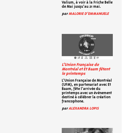
Valium, à voir à la Friche Belle
de Mai jusqu’au 21 mai.
par
MALORIE D'EMMANUELE
L’Union Française de
Montréal et Et Baam fêtent
le printemps
L’Union Française de Montréal
(UFM), en partenariat avec Et
Baam, fête l’arrivée du
printemps avec un événement
destiné à célébrer la création
francophone.
par
ALEXANDRA LOPIS