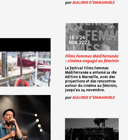
par
MALORIE D'EMMANUELE
Films Femmes Méditerranée
: cinéma engagé au féminin
Le festival Films Femmes
Méditerranée a entamé sa 18e
édition à Marseille, avec des
projections et des rencontres
autour du cinéma au féminin,
jusqu'au 24 novembre.
par
MALORIE D'EMMANUELE