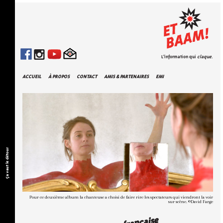
L'information qui
claque
.
ACCUEIL
À PROPOS
CONTACT
AMIS & PARTENAIRES
EMI
Ça vaut le détour
Pour ce deuxième album la chanteuse a choisi de faire rire les spectateurs qui viendront la voir
sur scène. ©David Farge