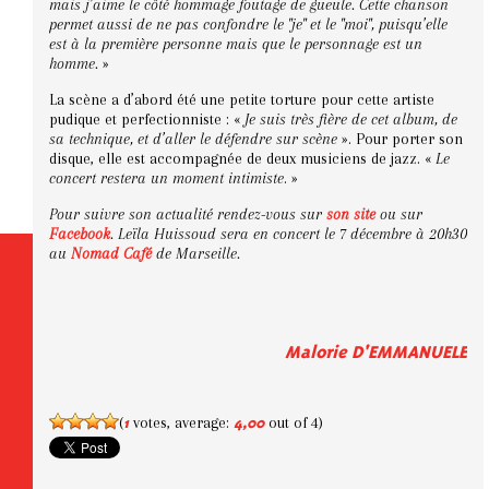
mais j’aime le côté hommage foutage de gueule. Cette chanson
permet aussi de ne pas confondre le "je" et le "moi", puisqu’elle
est à la première personne mais que le personnage est un
homme.
»
La scène a d’abord été une petite torture pour cette artiste
pudique et perfectionniste : «
Je suis très fière de cet album, de
sa technique, et d’aller le défendre sur scène
». Pour porter son
disque, elle est accompagnée de deux musiciens de jazz. «
Le
concert restera un moment intimiste
. »
Pour suivre son actualité rendez-vous sur
son site
ou sur
Facebook
. Leïla Huissoud sera en concert le 7 décembre à 20h30
au
Nomad Café
de Marseille.
Malorie D'EMMANUELE
(
votes, average:
out of 4)
1
4,00