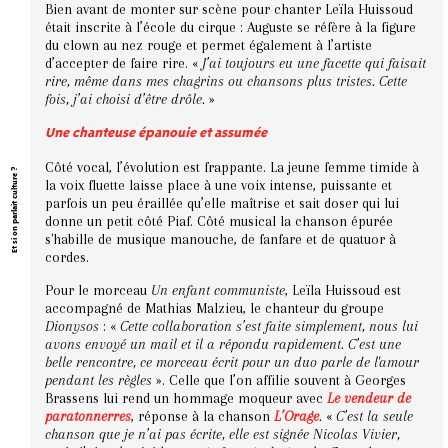
Bien avant de monter sur scène pour chanter Leïla Huissoud
était inscrite à l’école du cirque : Auguste se réfère à la figure
du clown au nez rouge et permet également à l’artiste
d’accepter de faire rire. «
J’ai toujours eu une facette qui faisait
rire, même dans mes chagrins ou chansons plus tristes. Cette
fois, j’ai choisi d’être drôle.
»
Une chanteuse épanouie et assumée
Côté vocal, l’évolution est frappante. La jeune femme timide à
Et si on parlait culture ?
la voix fluette laisse place à une voix intense, puissante et
parfois un peu éraillée qu’elle maîtrise et sait doser qui lui
donne un petit côté Piaf. Côté musical la chanson épurée
s'habille de musique manouche, de fanfare et de quatuor à
cordes.
Pour le morceau
Un enfant communiste
, Leïla Huissoud est
accompagné de Mathias Malzieu, le chanteur du groupe
Dionysos
: «
Cette collaboration s’est faite simplement, nous lui
avons envoyé un mail et il a répondu rapidement. C’est une
belle rencontre, ce morceau écrit pour un duo parle de l'amour
pendant les règles
». Celle que l’on affilie souvent à Georges
Brassens lui rend un hommage moqueur avec
Le vendeur de
paratonnerres
, réponse à la chanson
L’Orage
.
«
C’est la seule
chanson que je n’ai pas écrite, elle est signée Nicolas Vivier,