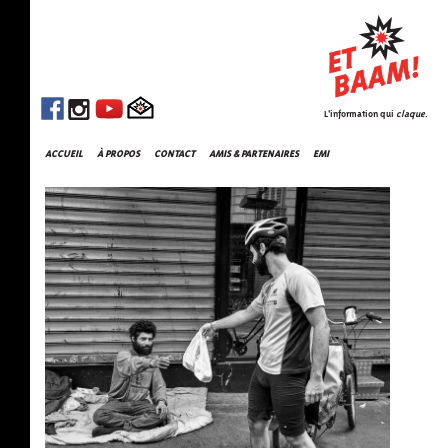
L'information qui
claque
.
ACCUEIL
À PROPOS
CONTACT
AMIS & PARTENAIRES
EMI