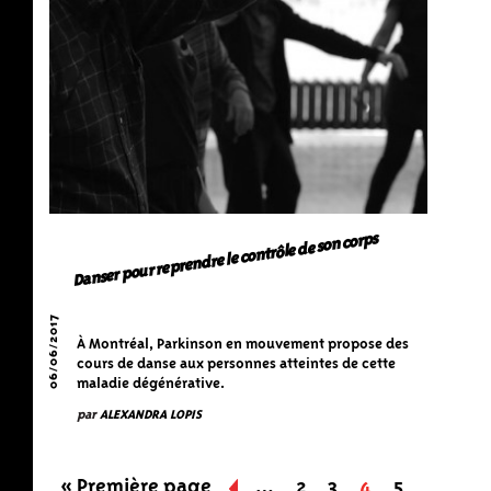
Danser pour reprendre le contrôle de son corps
06/06/2017
À Montréal, Parkinson en mouvement propose des
cours de danse aux personnes atteintes de cette
maladie dégénérative.
par
ALEXANDRA LOPIS
« Première page
«
…
2
3
4
5