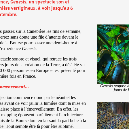
ance, Genesis, un spectacle son et
mière vertigineux, à voir jusqu’au 6
ptembre.
s passez sur la Canebière les fins de semaine,
errez sans doute une file d’attente devant le
 de la Bourse pour passer une demi-heure à
l’expérience
Genesis
.
ctacle sonore et visuel, qui retrace les trois
rs jours de la création de la Terre, a déjà été vu
0 000 personnes en Europe et est présenté pour
mière fois en France.
Genesis propose d
ommencement…
jours de 
jection commence donc par le néant et les
es avant de voir jaillir la lumière dont la mise en
laisse place à l’émerveillement. En effet, les
 mapping épousent parfaitement l’architecture
ais de la Bourse tout en laissant la part belle à la
e. Tout semble être là pour être sublimé.