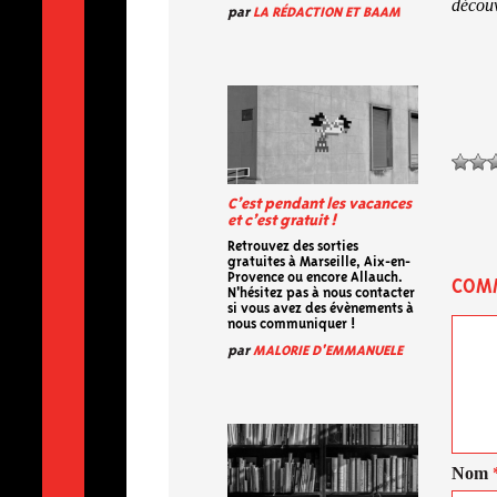
découv
par
LA RÉDACTION ET BAAM
C’est pendant les vacances
et c’est gratuit !
Retrouvez des sorties
gratuites à Marseille, Aix-en-
Provence ou encore Allauch.
COM
N'hésitez pas à nous contacter
si vous avez des évènements à
nous communiquer !
par
MALORIE D'EMMANUELE
Nom