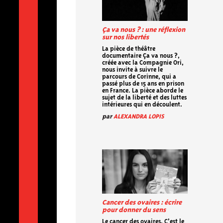
Ça va nous ? : une réflexion
sur nos libertés
La pièce de théâtre
documentaire Ça va nous ?,
créée avec la Compagnie Ori,
nous invite à suivre le
parcours de Corinne, qui a
passé plus de 15 ans en prison
en France. La pièce aborde le
sujet de la liberté et des luttes
intérieures qui en découlent.
par
ALEXANDRA LOPIS
Cancer des ovaires : écrire
pour donner du sens
Le cancer des ovaires. C’est le