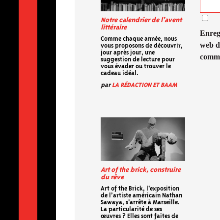
Notre calendrier de l’avent
littéraire
Enreg
Comme chaque année, nous
web d
vous proposons de découvrir,
jour après jour, une
comme
suggestion de lecture pour
vous évader ou trouver le
cadeau idéal.
par
LA RÉDACTION ET BAAM
Art of the brick, construire
du rêve
Art of the Brick, l'exposition
de l’artiste américain Nathan
Sawaya, s'arrête à Marseille.
La particularité de ses
œuvres ? Elles sont faites de