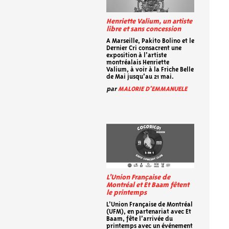
Henriette Valium, un artiste
libre et sans concession
A Marseille, Pakito Bolino et le
Dernier Cri consacrent une
exposition à l’artiste
montréalais Henriette
Valium, à voir à la Friche Belle
de Mai jusqu’au 21 mai.
par
MALORIE D'EMMANUELE
L’Union Française de
Montréal et Et Baam fêtent
le printemps
L’Union Française de Montréal
(UFM), en partenariat avec Et
Baam, fête l’arrivée du
printemps avec un événement