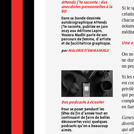
Attends j’te raconte : des
anecdotes personnelles à la
Si le 
BD
créati
Dans sa bande dessinée
chacun
autobiographique Attends
notamm
j'te raconte, publiée en juin
2025 aux éditions Lapin,
médita
Youssra Madhi parle de son
parcours de femme, d’artiste
Une ex
et de facilitatrice graphique.
par
MALORIE D'EMMANUELE
On ne 
ne dur
un peu
Si les 
est co
privil
qui pe
complè
Des podcasts à écouter
en fam
Pour se poser pendant les
fêtes de fin d’année tout en
Genesi
continuant de faire de belles
découvertes voici quelques
divert
podcasts qu’on a beaucoup
qui al
aimés.