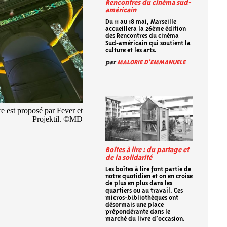
Rencontres du cinéma sud-
américain
Du 11 au 18 mai, Marseille
accueillera la 26ème édition
des Rencontres du cinéma
Sud-américain qui soutient la
culture et les arts.
par
MALORIE D'EMMANUELE
re est proposé par Fever et
Projektil. ©MD
Boîtes à lire : du partage et
de la solidarité
Les boîtes à lire font partie de
notre quotidien et on en croise
de plus en plus dans les
quartiers ou au travail. Ces
micros-bibliothèques ont
désormais une place
prépondérante dans le
marché du livre d’occasion.