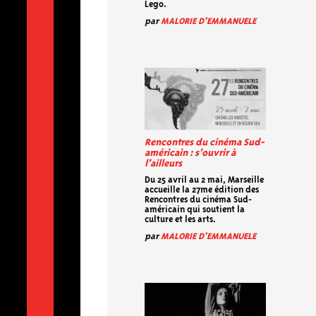
Lego.
par
MALORIE D'EMMANUELE
Rencontres du cinéma Sud-
américain : s’ouvrir à
l’ailleurs
Du 25 avril au 2 mai, Marseille
accueille la 27me édition des
Rencontres du cinéma Sud-
américain qui soutient la
culture et les arts.
par
MALORIE D'EMMANUELE