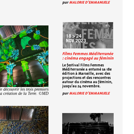
par
MALORIE D'EMMANUELE
Films Femmes Méditerranée
: cinéma engagé au féminin
Le festival Films Femmes
Méditerranée a entamé sa 18e
édition à Marseille, avec des
projections et des rencontres
autour du cinéma au féminin,
jusqu'au 24 novembre.
e découvrir les trois premiers
la création de la Terre. ©MD
par
MALORIE D'EMMANUELE