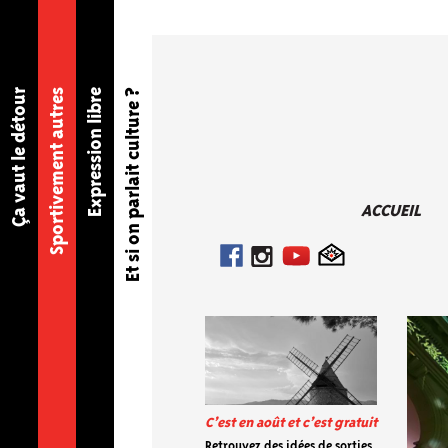
Ça vaut le détour
Sportivement autres
Expression libre
Et si on parlait culture ?
ACCUEIL
C’est en août et c’est gratuit
Retrouvez des idées de sorties