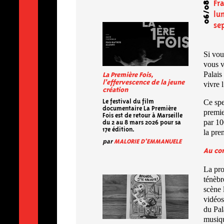
06/08/2023
Fr
lu
se
Si vou
vous v
Palais
La Première Fois,
l’effervescence de la jeune
vivre 
création
Ce spe
Le festival du film
documentaire La Première
premie
Fois est de retour à Marseille
par 10
du 2 au 8 mars 2026 pour sa
17e édition.
la pre
par
MALORIE D'EMMANUELE
Au c
La pro
ténèbr
scène 
vidéos
du Pal
musiqu