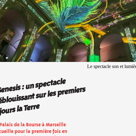
Le spectacle son et lumiè
Genesis : un s
pectacle
é
louissant sur les
pre
miers
jours la Terre
Palais de la Bourse à Marseille
cueille pour la première fois en