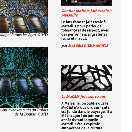
Gender matters fait escale à
Marseille
Le bus Theater fait escale à
Marseille pour parler de
tolérance et de respect, avec
 adapté à tous les âges. ©MD
des performances gratuites
les 10 et 11 août.
par
MALORIE D'EMMANUELE
Le MuCEM fête ses 10 ans
A Marseille, on oublie que le
MuCEM n’a que dix ans tant il
ouent avec les murs du Palais
est fondu dans le paysage. Il a
de la Bourse. ©MD
été inauguré en juin 2013,
année durant laquelle
Marseille était capitale
européenne de la culture.