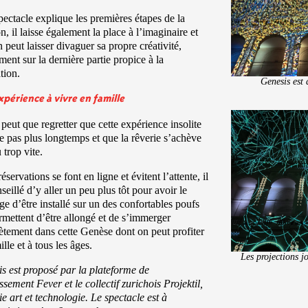
spectacle explique les premières étapes de la
on, il laisse également la place à l’imaginaire et
 peut laisser divaguer sa propre créativité,
ent sur la dernière partie propice à la
tion.
Genesis est
périence à vivre en famille
peut que regretter que cette expérience insolite
e pas plus longtemps et que la rêverie s’achève
 trop vite.
réservations se font en ligne et évitent l’attente, il
nseillé d’y aller un peu plus tôt pour avoir le
ège d’être installé sur un des confortables poufs
rmettent d’être allongé et de s’immerger
tement dans cette Genèse dont on peut profiter
ille et à tous les âges.
Les projections j
s est proposé par la plateforme de
issement Fever et le collectif zurichois Projektil,
lie art et technologie. Le spectacle est à