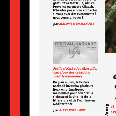
gratuites à Marseille, Aix-en-
Provence ou encore Allauch.
N’hésitez pas à nous contacter
si vous avez des évènements à
nous communiquer !
par
MALORIE D'EMMANUELE
b
Festival Karkadé : Marseille,
carrefour des créations
méditerranéennes
Du 9 au 14 juin, le Festival
Karkadé investira plusieurs
lieux emblématiques
marseillais pour célébrer la
richesse et la vitalité de la
littérature et de l’écriture en
Méditerranée.
Le 
par
ALEXANDRA LOPIS
ac