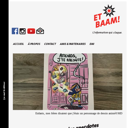
L'information qui
claque
.
ACCUEIL
À PROPOS
CONTACT
AMIS & PARTENAIRES
EMI
Ça vaut le détour
Enfants, mes frères disaient que j'étais un personnage de dessin animé©MD