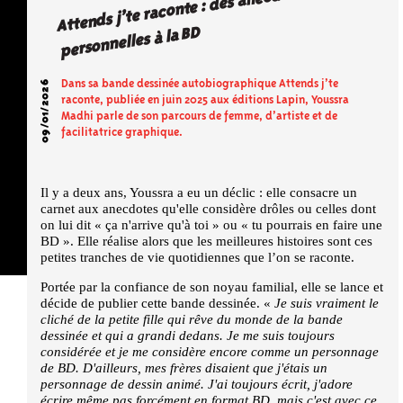
Attends j’te raconte : des anecdotes
personnelles à la BD
09/01/2026
Dans sa bande dessinée autobiographique
Attends j’te
raconte
, publiée en juin 2025 aux éditions Lapin, Youssra
Madhi parle de son parcours de femme, d’artiste et de
facilitatrice graphique.
Il y a deux ans, Youssra a eu un déclic : elle consacre un
carnet aux anecdotes qu'elle considère drôles ou celles dont
on lui dit «
ça n'arrive qu'à toi
» ou «
tu pourrais en faire une
BD
». Elle réalise alors que les meilleures histoires sont ces
petites tranches de vie quotidiennes que l’on se raconte.
Portée par la confiance de son noyau familial, elle se lance et
décide de publier cette bande dessinée. «
Je suis vraiment le
cliché de la petite fille qui rêve du monde de la bande
dessinée et qui a grandi dedans. Je me suis toujours
considérée et je me considère encore comme un personnage
de BD. D'ailleurs, mes frères disaient que j'étais un
personnage de dessin animé. J'ai toujours écrit, j'adore
écrire même pas forcément en format BD, mais c'est avec ce