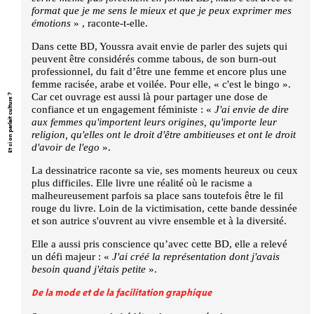
format que je me sens le mieux et que je peux exprimer mes
émotions
» , raconte-t-elle.
Dans cette BD, Youssra avait envie de parler des sujets qui
peuvent être considérés comme tabous, de son burn-out
professionnel, du fait d’être une femme et encore plus une
femme racisée, arabe et voilée. Pour elle, «
c'est le bingo
».
Car cet ouvrage est aussi là pour partager une dose de
Et si on parlait culture ?
confiance et un engagement féministe : «
J'ai envie de dire
aux femmes qu'importent leurs origines, qu'importe leur
religion, qu'elles ont le droit d'être ambitieuses et ont le droit
d'avoir de l'ego
».
La dessinatrice raconte sa vie, ses moments heureux ou ceux
plus difficiles. Elle livre une réalité où le racisme a
malheureusement parfois sa place sans toutefois être le fil
rouge du livre. Loin de la victimisation, cette bande dessinée
et son autrice s'ouvrent au vivre ensemble et à la diversité.
Elle a aussi pris conscience qu’avec cette BD, elle a relevé
un défi majeur : «
J'ai créé la représentation dont j'avais
besoin quand j'étais petite
».
De la mode et de la facilitation graphique