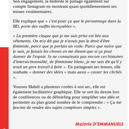
Son engagement, la bédéiste le partage également sur
compte Instagram en montrant quasi quotidiennement ses
tenues vestimentaires.
Elle explique que «
c'est pour ça que le personnage dans la
BD, porte des outfits incroyables
».
«
La première claque que je me suis prise est liée aux
vêtements. On m'a dit que je n'avais pas le droit d'être
féministe, parce que je portais un voile. Parce que naïve que
je suis, je faisais les choses en me disant que si ça peut
donner de l'espoir. Je ne connaissais pas encore ces histoires
d'intersectionnalité, de féminisme blanc, je me suis dit qu'il y
avait un gros travail à faire ».
En partageant ses tenues, elle
souhaite
« donner des idées »
mais aussi
« casser les clichés
».
Youssra Mahdi a plusieurs cordes à son arc, elle est
également facilitatrice graphique. Elle se sert du dessin lors
de conférences ou de débriefing pour simplifier une idée et
permettre au plus grand nombre de le comprendre : «
Ça me
fascine de rendre des sujets complexes simples
».
Malorie D'EMMANUELE