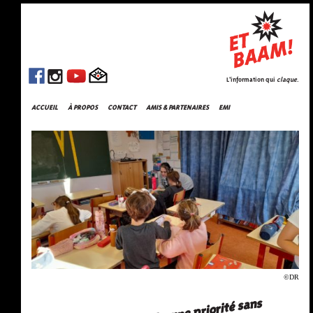
L'information qui
claque
.
ACCUEIL
À PROPOS
CONTACT
AMIS & PARTENAIRES
EMI
©DR