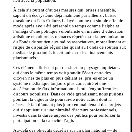
lien avec la population.
À cela s’ajoutent d’autres mesures qui, prises ensemble,
sapent un écosystème déjà malmené par ailleurs : baisse
drastique du Pass Culture, balayé comme un simple effet de
mode après avoir été présenté un temps comme l’alpha et
l’oméga d’une politique volontariste en matière d’éducation
artistique et culturelle, menaces répétées sur la pérennisation
du Fonds de soutien aux radios associatives, morcellement et
risque de disparités régionales quant au Fonds de soutien aux
médias de proximité, incertitudes sur les financements
pluriannuels.
Ces éléments finissent par dessiner un paysage inquiétant,
qui dans le même temps voit grandir l’écart entre des
citoyen·nes de plus en plus défiant·es, pris·es entre un
système médiatique toujours plus concentré et une
accélération de flux informationnels où s’engouffrent les
discours populistes. Dans ce vide grandissant, nous puisons
pourtant la vigueur de poursuivre notre action dont la
nécessité fait d’autant plus jour : en maintenant des projets
qui s’appuient sur une pluralité d’acteurs professionnels,
investis dans la durée auprès des publics pour renforcer la
participation et la capacité d’agir.
Au-delà des objectifs décrétés sur un plan national — de «