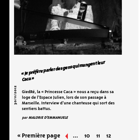
« Je préfère parler des gens qui mangent leur
Caca »
30/11/2012
GiedRé, la « Princesse Caca » nous a reçu dans sa
loge de l’Espace Julien, lors de son passage à
Marseille. Interview d’une chanteuse qui sort des
sentiers battus.
par
MALORIE D'EMMANUELE
« Première page
«
…
10
11
12