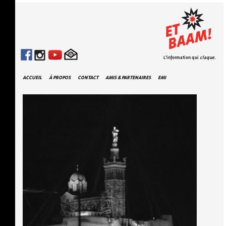
L'information qui
claque
.
ACCUEIL
À PROPOS
CONTACT
AMIS & PARTENAIRES
EMI