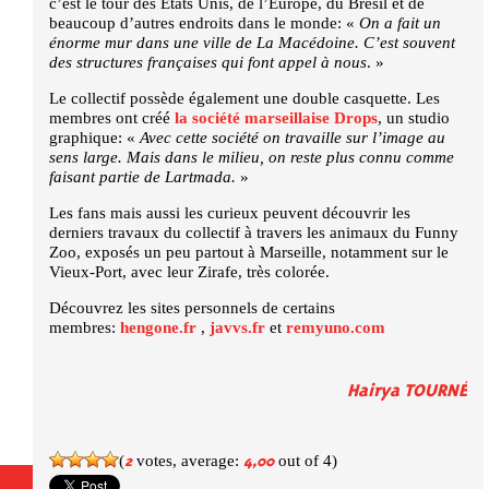
c’est le tour des Etats Unis, de l’Europe, du Brésil et de
beaucoup d’autres endroits dans le monde: «
On a fait un
énorme mur dans une ville de La Macédoine. C’est souvent
des structures françaises qui font appel à nous
. »
Le collectif possède également une double casquette. Les
membres ont créé
la société marseillaise Drops
, un studio
graphique: «
Avec cette société on travaille sur l’image au
sens large. Mais dans le milieu, on reste plus connu comme
faisant partie de Lartmada.
»
Les fans mais aussi les curieux peuvent découvrir les
derniers travaux du collectif à travers les animaux du Funny
Zoo, exposés un peu partout à Marseille, notamment sur le
Vieux-Port, avec leur Zirafe, très colorée.
Découvrez les sites personnels de certains
membres:
hengone.fr
,
javvs.fr
et
remyuno.com
Hairya TOURNÉ
(
votes, average:
out of 4)
2
4,00