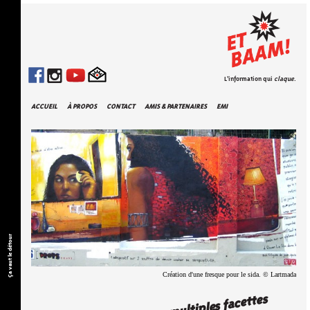
L'information qui
claque
.
ACCUEIL
À PROPOS
CONTACT
AMIS & PARTENAIRES
EMI
Ça vaut le détour
Création d'une fresque pour le sida. © Lartmada