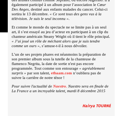
également participé à un album pour l’association le
Cœur
Des Anges
, destiné aux enfants malades du cancer. Celui-ci
sortira le 13 décembre.
«
Ce sont tous des gens vus à la
télévision. Je suis le seul inconnu
»
.
Et comme le monde du spectacle ne se limite pas à un seul
art, il s’est essayé au jeu d’acteur en participant à un clip du
chanteur américain Steany Wright où il tient le rôle principal.
«
J’ai joué un rôle de méchant alors que je suis tendre
comme un ours
»
, s’amuse-t-il à nous dévoiler.
L’un de ses projets phares est néanmoins la préparation de
son premier album sous la tutelle de la chanteuse de
flamenco Negrita, la date de sortie n'est pas encore
programmée. Tout comme son entourage
«
agréablement
surpris
»
par son talent,
etbaam.com
n’oubliera pas de
suivre la carrière de notre ténor !
Pour suivre l'actualité de
Naestro.
Naestro sera en finale de
La France a un incroyable talent, mardi 8 décembre 2015
Hairya TOURNÉ