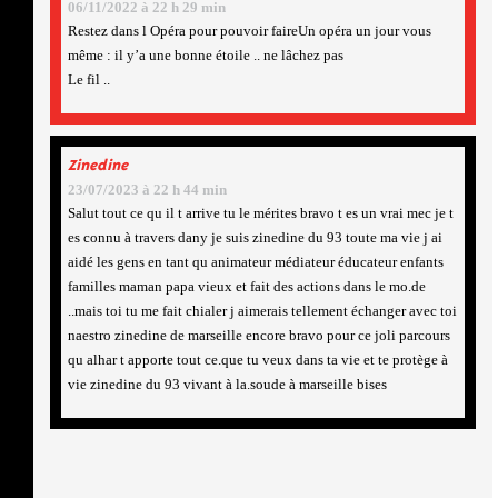
06/11/2022 à 22 h 29 min
Restez dans l Opéra pour pouvoir faireUn opéra un jour vous
même : il y’a une bonne étoile .. ne lâchez pas
Le fil ..
Zinedine
23/07/2023 à 22 h 44 min
Salut tout ce qu il t arrive tu le mérites bravo t es un vrai mec je t
es connu à travers dany je suis zinedine du 93 toute ma vie j ai
aidé les gens en tant qu animateur médiateur éducateur enfants
familles maman papa vieux et fait des actions dans le mo.de
..mais toi tu me fait chialer j aimerais tellement échanger avec toi
naestro zinedine de marseille encore bravo pour ce joli parcours
qu alhar t apporte tout ce.que tu veux dans ta vie et te protège à
vie zinedine du 93 vivant à la.soude à marseille bises