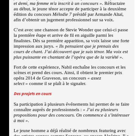
et demi, ma femme m'a inscrit à un concours
».
Réfractaire
au début, le jeune ténor accepte de participer à la deuxième
édition du concours
Mélodie 7
présidé par Armande Altaï,
afin d’obtenir un jugement professionnel sur sa voix.
C’est avec une chanson de Stevie Wonder que celui-ci passe
la première étape et arrive de fil en aiguille parmi les
finalistes. Dès sa première apparition, sa voix laisse une forte
impression aux jurys.
«
Ils pensaient que je prenais des
cours de chant. J’ai découvert que je suis ténor. Ma voix est
plus puissante en chantant de l’opéra que de la variété
».
Fort de cette expérience, Nabil enchaîne les concours et les
scènes et prend des cours. Ainsi, il obtient le premier prix
opéra 2014 de Graveson, un concours
«
assez
select
»
comme il se plaît à le signaler.
Des projets en cours
Sa participation à plusieurs événements lui permet de se faire
connaître auprès de professionnels :
«
J’ai eu plusieurs
propositions pour des concours. On commence à s’intéresser
à moi
».
Le jeune homme a déjà réalisé de nombreux featuring avec
des artistes connus comme Soprano, ou encore Algérino. Il a