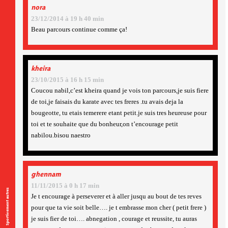
nora
23/12/2014 à 19 h 40 min
Beau parcours continue comme ça!
kheira
23/10/2015 à 16 h 15 min
Coucou nabil,c’est kheira quand je vois ton parcours,je suis fiere
de toi,je faisais du karate avec tes freres .tu avais deja la
bougeotte, tu etais temerere etant petit.je suis tres heureuse pour
toi et te souhaite que du bonheur,on t’encourage petit
nabilou.bisou naestro
ghennam
11/11/2015 à 0 h 17 min
Sportivement autres
Je t encourage à perseverer et à aller jusqu au bout de tes reves
pour que ta vie soit belle…. je t embrasse mon cher ( petit frere )
je suis fier de toi…. abnegation , courage et reussite, tu auras