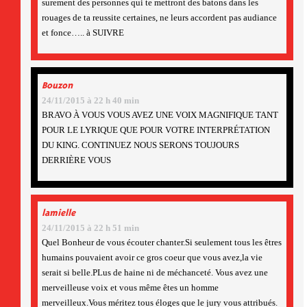
surement des personnes qui te mettront des batons dans les
rouages de ta reussite certaines, ne leurs accordent pas audiance
et fonce….. à SUIVRE
Bouzon
24/11/2015 à 22 h 40 min
BRAVO À VOUS VOUS AVEZ UNE VOIX MAGNIFIQUE TANT
POUR LE LYRIQUE QUE POUR VOTRE INTERPRÉTATION
DU KING. CONTINUEZ NOUS SERONS TOUJOURS
DERRIÈRE VOUS
lamielle
24/11/2015 à 22 h 51 min
Quel Bonheur de vous écouter chanter.Si seulement tous les êtres
humains pouvaient avoir ce gros coeur que vous avez,la vie
serait si belle.PLus de haine ni de méchanceté. Vous avez une
merveilleuse voix et vous même êtes un homme
merveilleux.Vous méritez tous éloges que le jury vous attribués.