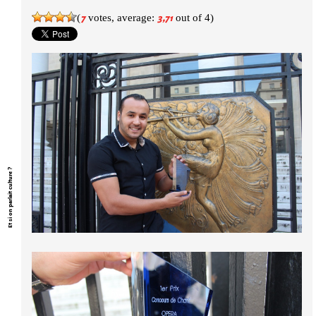
(
votes, average:
out of 4)
7
3,71
Et si on parlait culture ?