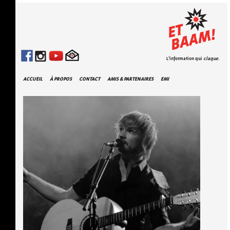
L'information qui
claque
.
ACCUEIL
À PROPOS
CONTACT
AMIS & PARTENAIRES
EMI