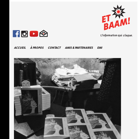
L'information qui
claque
.
ACCUEIL
À PROPOS
CONTACT
AMIS & PARTENAIRES
EMI