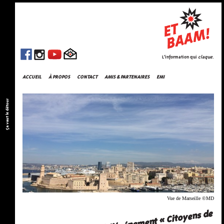
L'information qui
claque
.
ACCUEIL
À PROPOS
CONTACT
AMIS & PARTENAIRES
EMI
Ça vaut le détour
Vue de Marseille ©MD