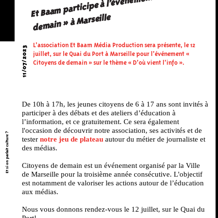
Et Baa
m participe à l’événe
ment « Citoyens de
de
main » à Marseille
L’association Et Baam Média Production sera présente, le 12
11/07/2023
juillet, sur le Quai du Port à Marseille pour l’événement «
Citoyens de demain » sur le thème « D’où vient l’info ».
De 10h à 17h, les jeunes citoyens de 6 à 17 ans sont invités à
participer à des débats et des ateliers d’éducation à
l’information, et ce gratuitement. Ce sera également
l'occasion de découvrir notre association, ses activités et de
Et si on parlait culture ?
tester
notre jeu de plateau
autour du métier de journaliste et
des médias.
Citoyens de demain
est un événement organisé par la Ville
de Marseille pour la troisième année consécutive. L'objectif
est notamment de valoriser les actions autour de l’éducation
aux médias.
Nous vous donnons rendez-vous le 12 juillet, sur le Quai du
Port!