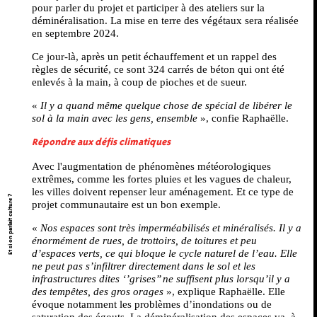
pour parler du projet et participer à des ateliers sur la
déminéralisation. La mise en terre des végétaux sera réalisée
en septembre 2024.
Ce jour-là, après un petit échauffement et un rappel des
règles de sécurité, ce sont 324 carrés de béton qui ont été
enlevés à la main, à coup de pioches et de sueur.
«
Il y a quand même quelque chose de spécial de libérer le
sol à la main avec les gens, ensemble
», confie Raphaëlle.
Répondre aux défis climatiques
Avec l'augmentation de phénomènes météorologiques
extrêmes, comme les fortes pluies et les vagues de chaleur,
les villes doivent repenser leur aménagement. Et ce type de
Et si on parlait culture ?
projet communautaire est un bon exemple.
«
Nos espaces sont très imperméabilisés et minéralisés. Il y a
énormément de rues, de trottoirs, de toitures et peu
d’espaces verts, ce qui bloque le cycle naturel de l’eau. Elle
ne peut pas s’infiltrer directement dans le sol et les
infrastructures dites ‘’grises’’ ne suffisent plus lorsqu’il y a
des tempêtes, des gros orages
», explique Raphaëlle. Elle
évoque notamment les problèmes d’inondations ou de
saturation des égouts. La déminéralisation des espaces va, à