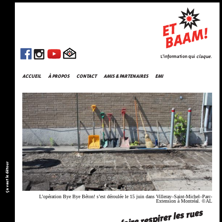
L'information qui
claque
.
ACCUEIL
À PROPOS
CONTACT
AMIS & PARTENAIRES
EMI
Ça vaut le détour
L’opération Bye Bye Béton! s’est déroulée le 15 juin dans Villeray–Saint-Michel–Parc-
Extension à Montréal. ©AL