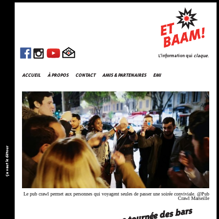
L'information qui
claque
.
ACCUEIL
À PROPOS
CONTACT
AMIS & PARTENAIRES
EMI
Ça vaut le détour
Le pub crawl permet aux personnes qui voyagent seules de passer une soirée conviviale. @Pub
Crawl Marseille