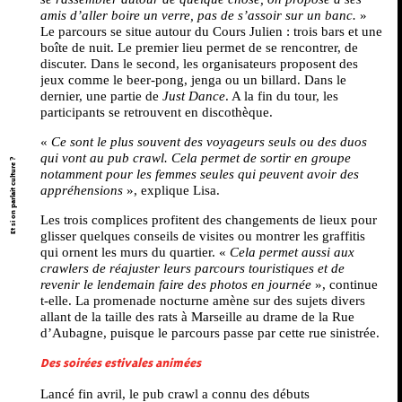
amis d’aller boire un verre, pas de s’assoir sur un banc.
»
Le parcours se situe autour du Cours Julien : trois bars et une
boîte de nuit. Le premier lieu permet de se rencontrer, de
discuter. Dans le second, les organisateurs proposent des
jeux comme le beer-pong, jenga ou un billard. Dans le
dernier, une partie de
Just Dance
. A la fin du tour, les
participants se retrouvent en discothèque.
«
Ce sont le plus souvent des voyageurs seuls ou des duos
qui vont au pub crawl. Cela permet de sortir en groupe
Et si on parlait culture ?
notamment pour les femmes seules qui peuvent avoir des
appréhensions
», explique Lisa.
Les trois complices profitent des changements de lieux pour
glisser quelques conseils de visites ou montrer les graffitis
qui ornent les murs du quartier. «
Cela permet aussi aux
crawlers de réajuster leurs parcours touristiques et de
revenir le lendemain faire des photos en journée
», continue
t-elle. La promenade nocturne amène sur des sujets divers
allant de la taille des rats à Marseille au drame de la Rue
d’Aubagne, puisque le parcours passe par cette rue sinistrée.
Des soirées estivales animées
Lancé fin avril, le pub crawl a connu des débuts