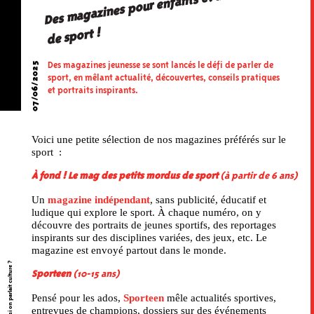
Des
magazines pour enfants et ados passionnés
de sport !
07/06/2025
Des magazines jeunesse se sont lancés le défi de parler de
sport, en mêlant actualité, découvertes, conseils pratiques
et portraits inspirants.
Voici une petite sélection de nos magazines préférés sur le
sport :
À fond ! Le mag des petits mordus de sport
(à partir de 6 ans)
Un
magazine indépendant
, sans publicité, éducatif et
ludique qui explore le sport. À chaque numéro, on y
découvre des portraits de jeunes sportifs, des reportages
inspirants sur des disciplines variées, des jeux, etc. Le
magazine est envoyé partout dans le monde.
Et si on parlait culture ?
Sporteen
(10-15 ans)
Pensé pour les ados,
Sporteen
mêle actualités sportives,
entrevues de champions, dossiers sur des événements