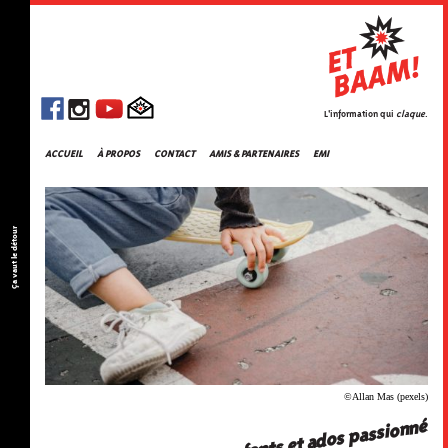
L'information qui
claque
.
ACCUEIL
À PROPOS
CONTACT
AMIS & PARTENAIRES
EMI
Ça vaut le détour
©Allan Mas (pexels)