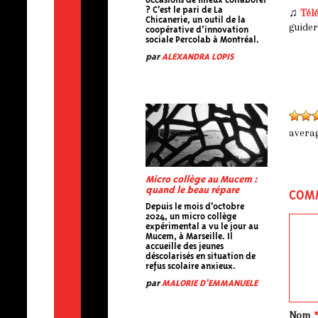
occasions de mieux collaborer
? C'est le pari de La
♫
Tél
Chicanerie, un outil de la
guider
coopérative d’innovation
sociale Percolab à Montréal.
par
ALEXANDRA LOPIS
avera
Micro collège au Mucem :
quand le beau répare
COM
Depuis le mois d'octobre
2024, un micro collège
expérimental a vu le jour au
Mucem, à Marseille. Il
accueille des jeunes
déscolarisés en situation de
refus scolaire anxieux.
par
MALORIE D'EMMANUELE
Nom