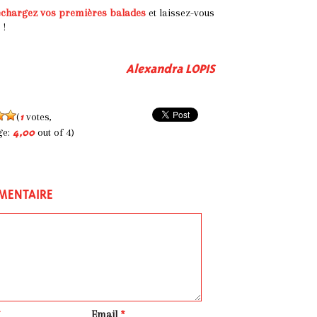
échargez vos premières balades
et laissez-vous
 !
Alexandra LOPIS
(
votes,
1
ge:
out of 4)
4,00
MENTAIRE
*
Email
*