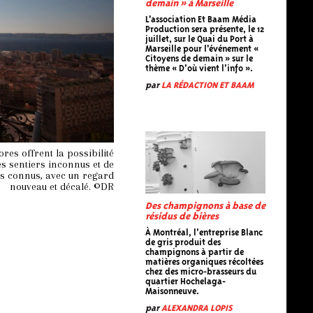
demain » à Marseille
L'association Et Baam Média
Production sera présente, le 12
juillet, sur le Quai du Port à
Marseille pour l'événement «
Citoyens de demain » sur le
thème « D’où vient l’info ».
par
LA RÉDACTION ET BAAM
res offrent la possibilité
s sentiers inconnus et de
us connus, avec un regard
nouveau et décalé. ©DR
Des champignons à base de
résidus de bières
À Montréal, l’entreprise Blanc
de gris produit des
champignons à partir de
matières organiques récoltées
chez des micro-brasseurs du
quartier Hochelaga-
Maisonneuve.
par
ALEXANDRA LOPIS