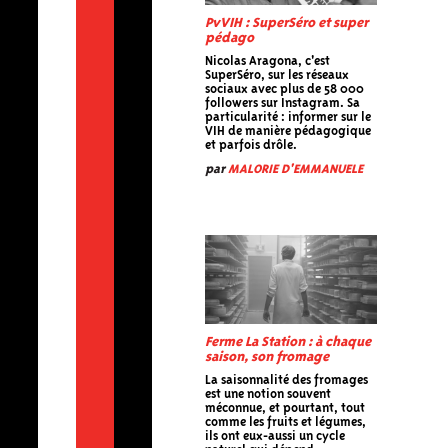
PvVIH : SuperSéro et super
pédago
Nicolas Aragona, c'est
SuperSéro, sur les réseaux
sociaux avec plus de 58 000
followers sur Instagram. Sa
particularité : informer sur le
VIH de manière pédagogique
et parfois drôle.
par
MALORIE D'EMMANUELE
Ferme La Station : à chaque
saison, son fromage
La saisonnalité des fromages
est une notion souvent
méconnue, et pourtant, tout
comme les fruits et légumes,
ils ont eux-aussi un cycle