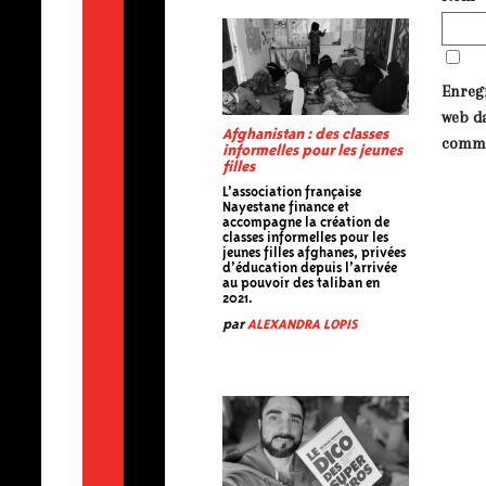
Enreg
web d
Afghanistan : des classes
comme
informelles pour les jeunes
filles
L’association française
Nayestane finance et
accompagne la création de
classes informelles pour les
jeunes filles afghanes, privées
d’éducation depuis l’arrivée
au pouvoir des taliban en
2021.
par
ALEXANDRA LOPIS