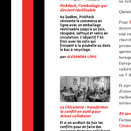
sa ric
PickPack, l’emballage qui
devient réutilisable
Questi
Au Québec, PickPack
réinvente le commerce en
Pour
R
ligne avec un emballage
moyen 
réutilisable jusqu’à 50 fois,
tout e
récupéré, nettoyé et remis en
circulation. L’objectif ? En
cherch
finir avec les colis qui
prome
finissent à la poubelle ou dans
le bac à recyclage.
questi
lorsqu
par
ALEXANDRA LOPIS
Europé
valori
on ? A
Et apr
d’entr
ruelle
mémoir
La Chicanerie : transformer
le conflit en outil pour
En sav
mieux collaborer
l’actu
Et si on arrêtait de fuir les
Grenou
conflits pour en faire des