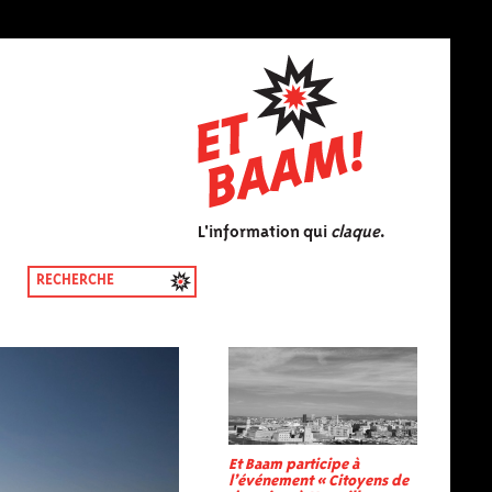
L'information qui
claque
.
Et Baam participe à
l’événement « Citoyens de