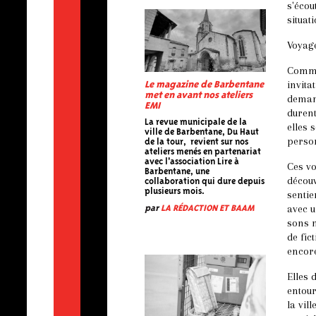
s'écou
situat
Voyage
Comme
invit
Le magazine de Barbentane
met en avant nos ateliers
deman
EMI
durent
La revue municipale de la
elles 
ville de Barbentane, Du Haut
person
de la tour, revient sur nos
ateliers menés en partenariat
avec l'association Lire à
Ces v
Barbentane, une
découv
collaboration qui dure depuis
plusieurs mois.
sentie
avec u
par
LA RÉDACTION ET BAAM
sons n
de fic
encore
Elles 
entour
la vil