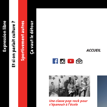
Expression libre
Et si on parlait culture ?
Sportivement autres
Ça vaut le détour
ACCUEIL
Une classe pop-rock pour
s’épanouir à l’école