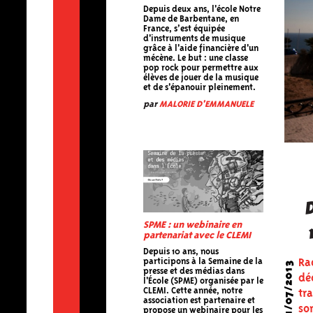
Depuis deux ans, l'école Notre
Dame de Barbentane, en
France, s’est équipée
d'instruments de musique
grâce à l'aide financière d'un
mécène. Le but : une classe
pop rock pour permettre aux
élèves de jouer de la musique
et de s'épanouir pleinement.
par
MALORIE D'EMMANUELE
r
SPME : un webinaire en
partenariat avec le CLEMI
Depuis 10 ans, nous
participons à la Semaine de la
Ra
01/07/2013
presse et des médias dans
dé
l'École (SPME) organisée par le
CLEMI. Cette année, notre
tr
association est partenaire et
so
propose un webinaire pour les