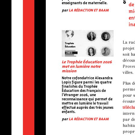
enseignants de maternelle.
de
par
LA RÉDACTION ET BAAM
mi
en
in
La rad
projet
soit h
découv
Le Trophée Éducation 2026
Proven
met en lumière notre
mission
villes.
Notre cofondatrice Alexandra
Plus 
Lopis figure parmi les quatre
finalistes du Trophée
permet
Éducation des Français de
pour s
l'étranger 2026, une
reconnaissance qui permet de
écoute
mettre en lumière le travail
téléch
effectué auprès des très jeunes
enfants.
intern
par de
par
LA RÉDACTION ET BAAM
habita
propre