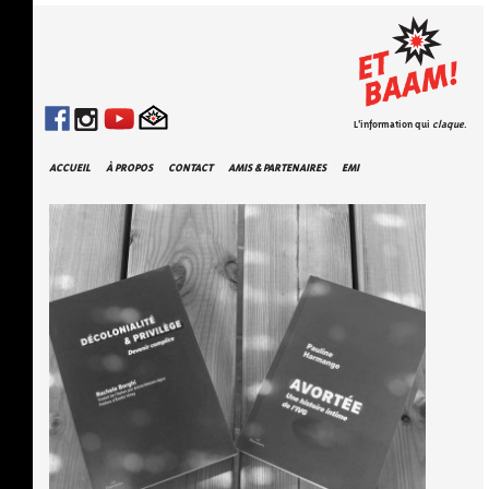
L'information qui
claque
.
ACCUEIL
À PROPOS
CONTACT
AMIS & PARTENAIRES
EMI