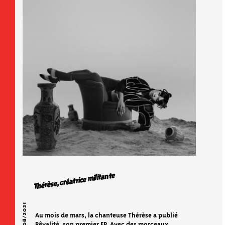
Thérèse, créatrice militante
05/08/2021
Au mois de mars, la chanteuse Thérèse a publié
Rêvalité, son premier EP. Avec des morceaux