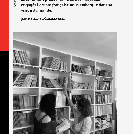
engagés l’artiste française nous embarque dans sa
vision du monde.
par
MALORIE D'EMMANUELE