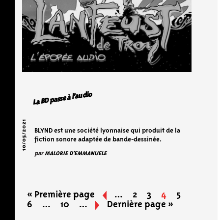
La BD passe à l’audio
10/05/2021
BLYND est une société lyonnaise qui produit de la
fiction sonore adaptée de bande-dessinée.
par
MALORIE D'EMMANUELE
« Première page
«
…
2
3
4
5
6
…
10
…
»
Dernière page »