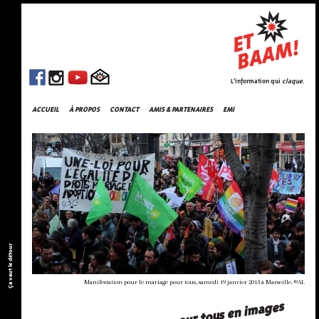
L'information qui
claque
.
ACCUEIL
À PROPOS
CONTACT
AMIS & PARTENAIRES
EMI
Ça vaut le détour
Manifestation pour le mariage pour tous, samedi 19 janvier 2013 à Marseille. ©AL