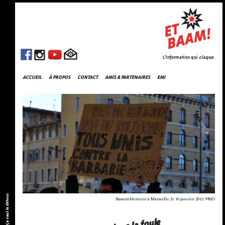
L'information qui
claque
.
ACCUEIL
À PROPOS
CONTACT
AMIS & PARTENAIRES
EMI
Ça vaut le détour
Rassemblement à Marseille, le 10 janvier 2015. ©MD