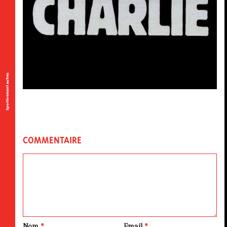
Sportivement autres
COMMENTAIRE
Nom
*
Email
*