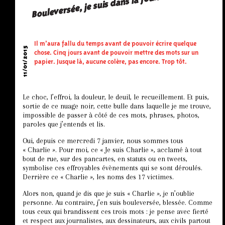
Bouleversée, je suis dans la foule
Il m’aura fallu du temps avant de pouvoir écrire quelque
11/01/2015
chose. Cinq jours avant de pouvoir mettre des mots sur un
papier. Jusque là, aucune colère, pas encore. Trop tôt.
Le choc, l’effroi, la douleur, le deuil, le recueillement. Et puis,
sortie de ce nuage noir, cette bulle dans laquelle je me trouve,
impossible de passer à côté de ces mots, phrases, photos,
paroles que j’entends et lis.
Oui, depuis ce mercredi 7 janvier, nous sommes tous
« Charlie
»
. Pour moi, ce « Je suis Charlie », acclamé à tout
bout de rue, sur des pancartes, en statuts ou en tweets,
symbolise ces effroyables évènements qui se sont déroulés.
Derrière ce « Charlie
»
, les noms des 17 victimes.
Alors non, quand je dis que je suis « Charlie
»
, je n’oublie
personne. Au contraire, j’en suis bouleversée, blessée. Comme
tous ceux qui brandissent ces trois mots : je pense avec fierté
et respect aux journalistes, aux dessinateurs, aux civils partout