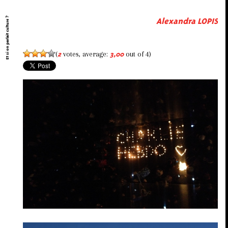
Et si on parlait culture ?
Alexandra LOPIS
(
votes, average:
out of 4)
2
3,00