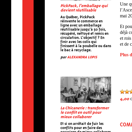
Une qu
PickPack, l’emballage qui
l’Asce
devient réutilisable
mai 2
Au Québec, PickPack
réinvente le commerce en
ligne avec un emballage
Et pou
réutilisable jusqu’à 50 fois,
déjà c
récupéré, nettoyé et remis en
et roi
circulation. L’objectif ? En
finir avec les colis qui
et de 
finissent à la poubelle ou dans
le bac à recyclage.
Plus d
par
ALEXANDRA LOPIS
o
4,00
La Chicanerie : transformer
le conflit en outil pour
mieux collaborer
Et si on arrêtait de fuir les
COM
conflits pour en faire des