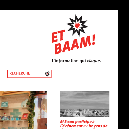
L'information qui
claque
.
Et Baam participe à
l’événement « Citoyens de