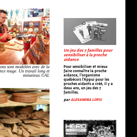
Un jeu des 7 familles pour
sensibiliser à la proche
aidance
ions sont modelées avec de la
Pour sensibiliser et mieux
ence rouge. Un travail long et
faire connaître la proche
minutieux.©AL
aidance, l'organisme
québécois l'Appui pour les
proches aidants a créé, il y a
deux ans, un jeu des 7
familles.
par
ALEXANDRA LOPIS