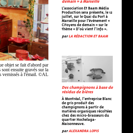
demain » à Marseille
L'association Et Baam Média
Production sera présente, le 12
juillet, sur le Quai du Port à
Marseille pour l'événement «
Citoyens de demain » sur le
thème « D’où vient l’info ».
par
LA RÉDACTION ET BAAM
e objet se fait d'abord par
 sont ensuite gravés sur la
s vernissés à l'émail. ©AL
Des champignons à base de
résidus de bières
À Montréal, l’entreprise Blanc
de gris produit des
champignons à partir de
matières organiques récoltées
chez des micro-brasseurs du
quartier Hochelaga-
Maisonneuve.
par
ALEXANDRA LOPIS