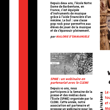
Depuis deux ans, l'école Notre
Dame de Barbentane, en
France, s’est équipée
d'instruments de musique
grâce à l'aide financière d'un
mécène. Le but : une classe
pop rock pour permettre aux
élèves de jouer de la musique
et de s'épanouir pleinement.
par
MALORIE D'EMMANUELE
SPME : un webinaire en
partenariat avec le CLEMI
Depuis 10 ans, nous
participons à la Semaine de la
Le
03/12/2012
presse et des médias dans
to
l'École (SPME) organisée par le
CLEMI. Cette année, notre
et
association est partenaire et
Mo
propose un webinaire pour les