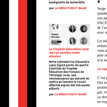
enseignants de maternelle.
Serge 
par
LA RÉDACTION ET BAAM
quarti
son at
SNCF s
de l’ar
avec m
Un mét
enfanc
Le Trophée Éducation 2026
vient 
met en lumière notre
père m
mission
m'a m
Notre cofondatrice Alexandra
Lopis figure parmi les quatre
Le voy
finalistes du Trophée
Éducation des Français de
l'étranger 2026, une
C’est 
reconnaissance qui permet de
Des to
mettre en lumière le travail
effectué auprès des très jeunes
pourto
enfants.
gai, v
par
LA RÉDACTION ET BAAM
ça don
en esq