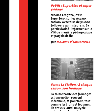
PvVIH : SuperSéro et super
pédago
Nicolas Aragona, c'est
SuperSéro, sur les réseaux
sociaux avec plus de 58 000
followers sur Instagram. Sa
particularité : informer sur le
VIH de manière pédagogique
et parfois drôle.
par
MALORIE D'EMMANUELE
Ferme La Station : à chaque
saison, son fromage
La saisonnalité des fromages
est une notion souvent
méconnue, et pourtant, tout
comme les fruits et légumes,
ils ont eux-aussi un cycle