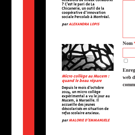
occasions de mieux collaborer
? C'est le pari de La
Chicanerie, un outil de la
coopérative d’innovation
sociale Percolab à Montréal.
par
ALEXANDRA LOPIS
Nom
Enreg
Micro collège au Mucem :
web d
quand le beau répare
comme
Depuis le mois d'octobre
2024, un micro collège
expérimental a vu le jour au
Mucem, à Marseille. Il
accueille des jeunes
déscolarisés en situation de
refus scolaire anxieux.
par
MALORIE D'EMMANUELE