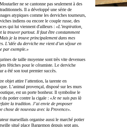
Moutarlier ne se cantonne pas seulement à des
 traditionnels. Il a développé une série de
nages atypiques comme les derviches tourneurs,
rviches indiens ou encore le couple russe, des
nces qui lui viennent d'ailleurs :
«
L’inspiration,
t la trouver partout. Il faut être constamment
Mais je la trouve principalement dans mes
s. L’idée du derviche me vient d’un séjour en
e par exemple.
»
gurines de taille moyenne sont très vite devenues
jets fétiches pour le céramiste. Le derviche
ur a été son tout premier succès.
e objet attire l’attention, la tarente en
que. L’animal provençal, disposé sur les murs
boutique, est un porte bonheur. Il symbolise le
 du potier contre la cigale :
«
Je ne suis pas là
efaire la tradition. J’ai envie de proposer
ue chose de nouveau avec la Provence
»
.
ateur marseillais organise aussi le marché potier
seille situé place Bargemon depuis sept ans.