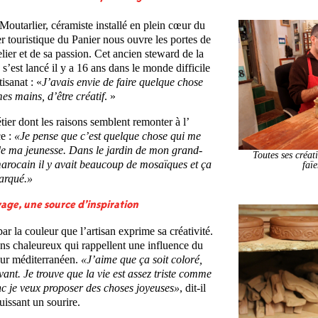
Moutarlier, céramiste installé en plein cœur du
er touristique du Panier nous ouvre les portes de
elier et de sa passion. Cet ancien steward de la
’est lancé il y a 16 ans dans le monde difficile
tisanat : «
J’avais envie de faire quelque chose
es mains, d’être créatif
. »
ier dont les raisons semblent remonter à l’
e :
«Je pense que c’est quelque chose qui me
de ma jeunesse. Dans le jardin de mon grand-
Toutes ses créat
arocain il y avait beaucoup de mosaïques et ça
faï
arqué.»
age, une source d’inspiration
par la couleur que l’artisan exprime sa créativité.
ns chaleureux qui rappellent une influence du
ur méditerranéen.
«
J’aime que ça soit coloré,
ivant. Je trouve que la vie est assez triste comme
c je veux proposer des choses joyeuses»
, dit-il
uissant un sourire.