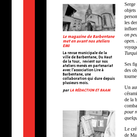
Serge 
objets
person
les de
influe
on peu
Le magazine de Barbentane
open. 
met en avant nos ateliers
EMI
voyage
Turqui
La revue municipale de la
ville de Barbentane, Du Haut
de la tour, revient sur nos
Ses fi
ateliers menés en partenariat
des ob
avec l'association Lire à
Barbentane, une
tourne
collaboration qui dure depuis
plusieurs mois.
Un autr
par
LA RÉDACTION ET BAAM
cérami
de la 
combat
pour r
quelq
Le cré
de Mar