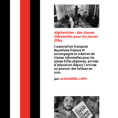
Afghanistan : des classes
informelles pour les jeunes
filles
L’association française
Nayestane finance et
accompagne la création de
classes informelles pour les
jeunes filles afghanes, privées
d’éducation depuis l’arrivée
au pouvoir des taliban en
2021.
par
ALEXANDRA LOPIS