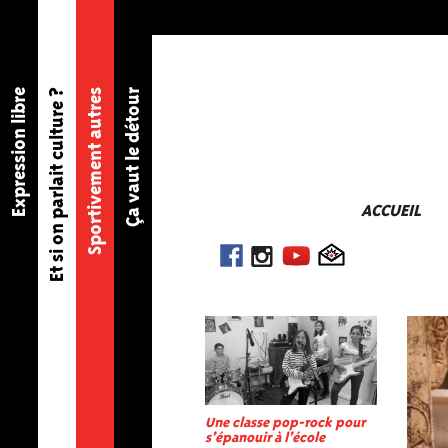
Expression libre
Et si on parlait culture ?
Sportivement autres
Ça vaut le détour
ACCUEIL
Une classe pop-rock pour
s’épanouir à l’école