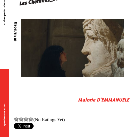
Les Chenilles_STILL3
Et si on parlait culture ?
18/11/2023
Malorie D'EMMANUELE
Sportivement autres
(No Ratings Yet)