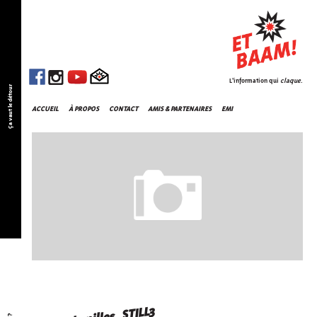
L'information qui
claque
.
Ça vaut le détour
ACCUEIL
À PROPOS
CONTACT
AMIS & PARTENAIRES
EMI