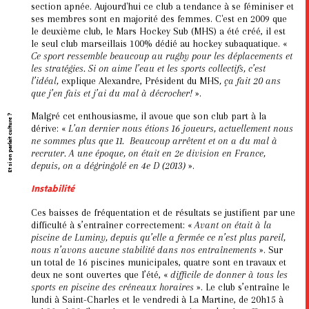
section apnée. Aujourd'hui ce club a tendance à se féminiser et
ses membres sont en majorité des femmes. C'est en 2009 que
le deuxième club, le Mars Hockey Sub (MHS) a été créé, il est
le seul club marseillais 100% dédié au hockey subaquatique. «
Ce sport ressemble beaucoup au rugby pour les déplacements et
les stratégies. Si on aime l’eau et les sports collectifs, c’est
l’idéal,
explique Alexandre, Président du MHS
, ça fait 20 ans
que j’en fais et j’ai du mal à décrocher!
».
Malgré cet enthousiasme, il avoue que son club part à la
Et si on parlait culture ?
dérive: «
L’an dernier nous étions 16 joueurs, actuellement nous
ne sommes plus que 11. Beaucoup arrêtent et on a du mal à
recruter. A une époque, on était en 2e division en France,
depuis, on a dégringolé en 4e D (2013)
».
Instabilité
Ces baisses de fréquentation et de résultats se justifient par une
difficulté à s’entraîner correctement: «
Avant on était à la
piscine de Luminy, depuis qu’elle a fermée ce n’est plus pareil,
nous n’avons aucune stabilité dans nos entraînements
». Sur
un total de 16 piscines municipales, quatre sont en travaux et
deux ne sont ouvertes que l’été, «
difficile de donner à tous les
sports en piscine des créneaux horaires
». Le club s’entraîne le
lundi à Saint-Charles et le vendredi à La Martine, de 20h15 à