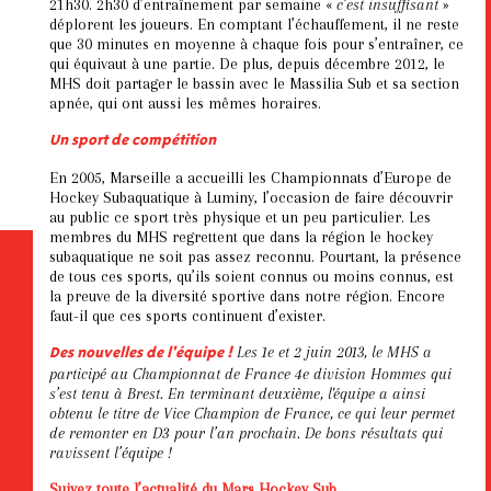
21h30. 2h30 d’entraînement par semaine «
c’est insuffisant
»
déplorent les joueurs. En comptant l’échauffement, il ne reste
que 30 minutes en moyenne à chaque fois pour s’entraîner, ce
qui équivaut à une partie. De plus, depuis décembre 2012, le
MHS doit partager le bassin avec le Massilia Sub et sa section
apnée, qui ont aussi les mêmes horaires.
Un sport de compétition
En 2005, Marseille a accueilli les Championnats d’Europe de
Hockey Subaquatique à Luminy, l’occasion de faire découvrir
au public ce sport très physique et un peu particulier. Les
membres du MHS regrettent que dans la région le hockey
subaquatique ne soit pas assez reconnu. Pourtant, la présence
de tous ces sports, qu’ils soient connus ou moins connus, est
la preuve de la diversité sportive dans notre région. Encore
faut-il que ces sports continuent d’exister.
Les 1e et 2 juin 2013, le MHS a
Des nouvelles de l'équipe !
participé au Championnat de France 4e division Hommes qui
s’est tenu à Brest. En terminant deuxième, l'équipe a ainsi
obtenu le titre de Vice Champion de France, ce qui leur permet
de remonter en D3 pour l’an prochain. De bons résultats qui
ravissent l’équipe !
Suivez toute l’actualité du Mars Hockey Sub.