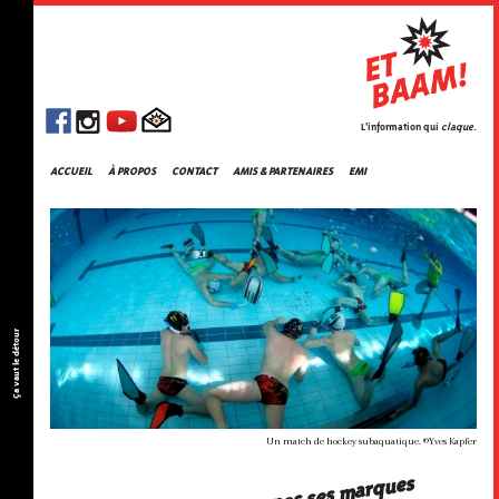
L'information qui
claque
.
ACCUEIL
À PROPOS
CONTACT
AMIS & PARTENAIRES
EMI
Ça vaut le détour
Un match de hockey subaquatique. ©Yves Kapfer